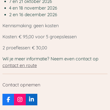
7 en 21 oktober 2026
4 en 18 november 2026
2 en 16 december 2026
Kennismaking: geen kosten
Kosten: € 95,00 voor 5 groepslessen
2 proeflessen: € 30,00
Wil je meer informatie? Neem even contact op
contact en route
Contact opnemen
F
I
L
a
n
i